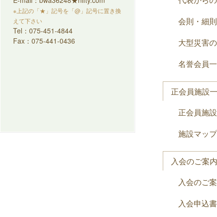
E-mail：bwa36248★nifty.com
※上記の「★」記号を「@」記号に置き換
会則・細則
えて下さい
Tel：075-451-4844
Fax：075-441-0436
大型災害の
名誉会員一
正会員施設
正会員施設
施設マップ
入会のご案
入会のご案
入会申込書