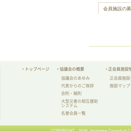
会員施設の
トップページ
協議会の概要
正会員施設
協議会のあゆみ
正会員施設
代表からのご挨拶
施設マップ
会則・細則
大型災害の相互援助
システム
名誉会員一覧
COPYRIGHT 2026 Japanese Council of Chi